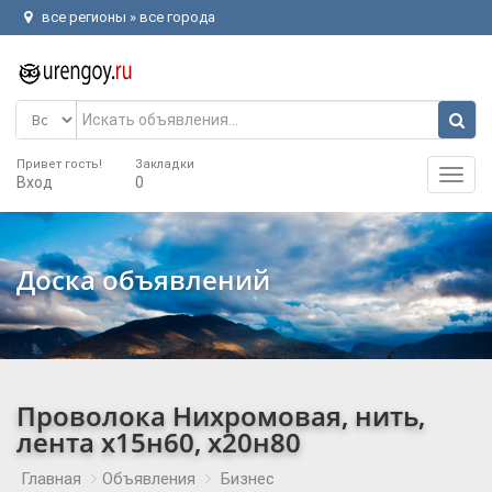
все регионы » все города
Привет гость!
Закладки
Main
Вход
0
Menu
Доска объявлений
Проволока Нихромовая, нить,
лента х15н60, х20н80
Главная
Объявления
Бизнес